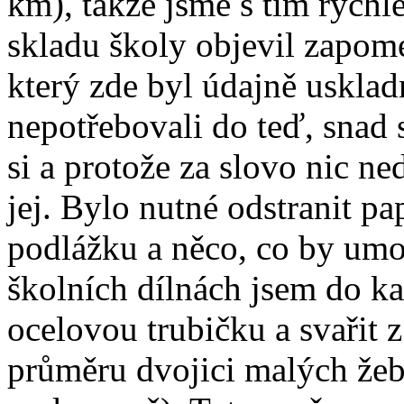
km), takže jsme s tím rychl
skladu školy objevil zapom
který zde byl údajně usklad
nepotřebovali do teď, snad 
si a protože za slovo nic ne
jej. Bylo nutné odstranit p
podlážku a něco, co by umo
školních dílnách jsem do k
ocelovou trubičku a svařit 
průměru dvojici malých žebř