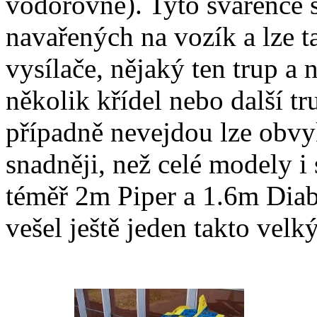
vodorovně). Tyto svařence 
navařených na vozík a lze t
vysílače, nějaký ten trup a
několik křídel nebo další tr
případně nevejdou lze obvy
snadněji, než celé modely i 
téměř 2m Piper a 1.6m Diabl
vešel ještě jeden takto vel